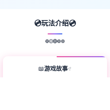
💿
💿
玩法介绍
🟢
🔵
🟣
🔴
🟡
📖
游戏故事
✨
《纳迪亚之宝》（Treasure of Nadia）是单
款融合了探险、解谜和主角扮演元素的独立享
受，游戏者将扮演独名寻宝者，在唯独玄妙小
镇上通过挖宝、解谜和与NPC互动来推进叙