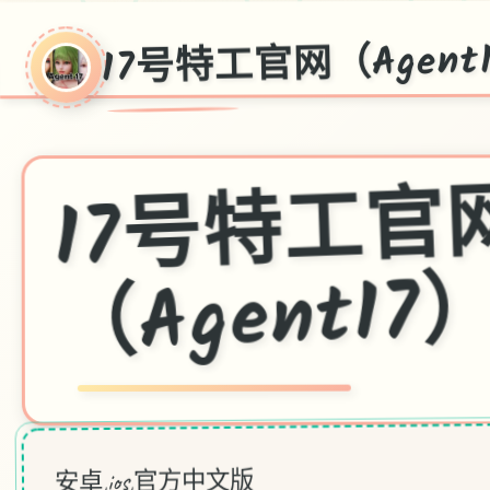
17号特工官网（Agent
1
（Agent1
安卓,ios,官方中文版