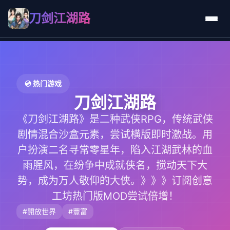
刀剑江湖路
💿 热门游戏
刀剑江湖路
《刀剑江湖路》是二种武侠RPG，传统武侠
剧情混合沙盒元素，尝试横版即时激战。用
户扮演二名寻常零星年，陷入江湖武林的血
雨腥风，在纷争中成就侠名，搅动天下大
势，成为万人敬仰的大侠。》》》订阅创意
工坊热门版MOD尝试倍增！
#開放世界
#豐富