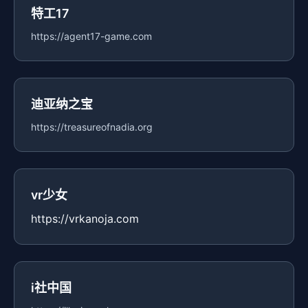
特工17
https://agent17-game.com
迪亚纳之宝
https://treasureofnadia.org
vr少女
https://vrkanoja.com
i社中国