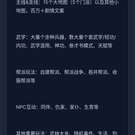
主线&支线：15个大地图（5个门派）以及其他小
地图，百万＋剧情文案
武学：大量个余种兵器，数大量个套武学/轻功/
内功、武学混用、神功、叁才书模式、天赋等
帮派玩法：自建帮派、帮派战争、吞并帮派、收
服帮派等
NPC互动：同伴、仇家、家仆、生育等
其他重要玩法：武林大会、随机事件、生活、钓